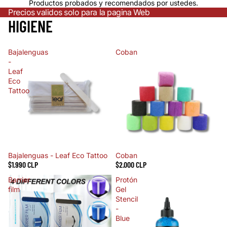
Productos probados y recomendados por ustedes.
Precios validos solo para la pagina Web
HIGIENE
Bajalenguas
Coban
-
Leaf
Eco
Tattoo
Bajalenguas - Leaf Eco Tattoo
Coban
$1.990 CLP
$2.000 CLP
Barrier
Protón
film
Gel
Stencil
-
Blue