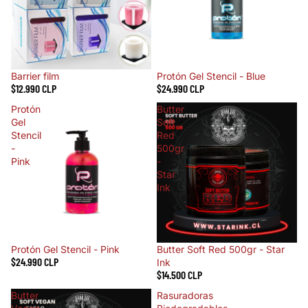
Barrier film
Protón Gel Stencil - Blue
$12.990 CLP
$24.990 CLP
Protón
Butter
Gel
Soft
Stencil
Red
-
500gr
Pink
-
Star
Ink
Protón Gel Stencil - Pink
Butter Soft Red 500gr - Star
$24.990 CLP
Ink
$14.500 CLP
Butter
Rasuradoras